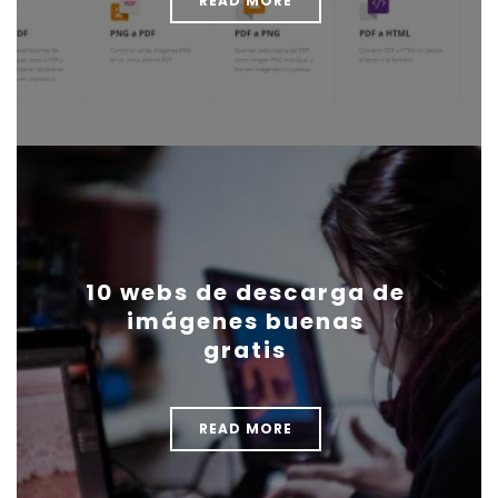
READ MORE
10 webs de descarga de
imágenes buenas
gratis
READ MORE